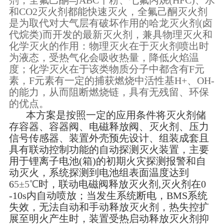
剂，全氟己酮与ABC干粉、七氟丙烷(HFC)、水
和CO2灭火剂都能快速灭火，全氟己酮灭火剂
是为取代对大气层有破坏作用的哈龙灭火剂(卤
代烷类)而开发的最新灭火剂，兼具物理灭火和
化学灭火的作用：物理灭火在于灭火剂喷出时
为液态，受热气化会吸收热量，降低火焰温
度；化学灭火在于该类物质分子中都含有F元
素，F元素有一定的捕获燃烧中活性基H+、OH-
的能力，从而阻断燃烧链，具有无残留、环保
的优点。
本方案是按照一定的应用条件将灭火剂储
存容器、容器阀、电磁释放阀、灭火剂、压力
信号传感器、装置外壳预先设计、组装成套且
具有联动控制功能的自动探测灭火装置，主要
用于锂离子电池(箱)的初期火灾探测报警和自
动灭火，系统探测到电池组表面温度达到
6
5±5℃
时，联动电磁阀释放灭火剂
,灭火剂在0
-10s内自动喷放；当发生系统断电，BMS系统
失效，无法自动和手动释放灭火剂，热失控扩
展至明火产生时，装置受热启动释放灭火剂抑